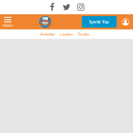
G
İçerik Yaz
Menü
Anketler
Listeler
Testler