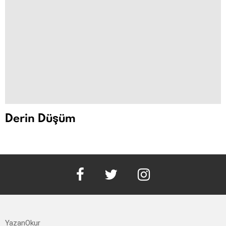
Derin Düşüm
facebook
twitter
instagram
YazanOkur