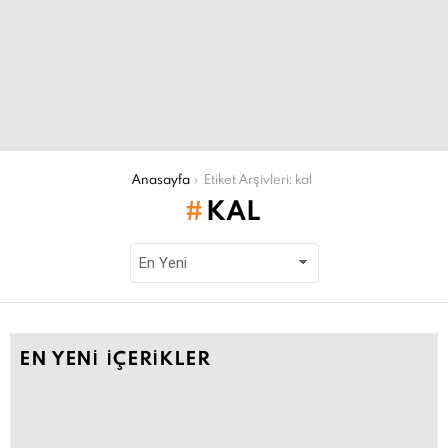
Şu an buradasın:
Anasayfa
Etiket Arşivleri: kal
KAL
EN YENI İÇERIKLER