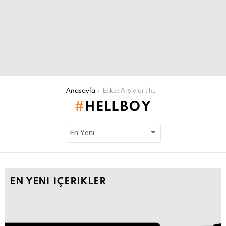
Şu an buradasın:
Anasayfa
Etiket Arşivleri: hellboy
HELLBOY
EN YENI İÇERIKLER