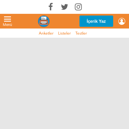
G
İçerik Yaz
Menü
Anketler
Listeler
Testler