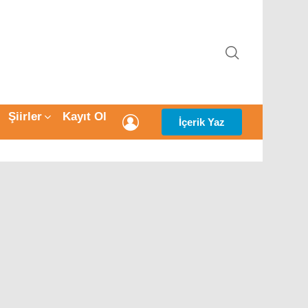
ARAMA
Şiirler
Kayıt Ol
GIRIŞ
İçerik Yaz