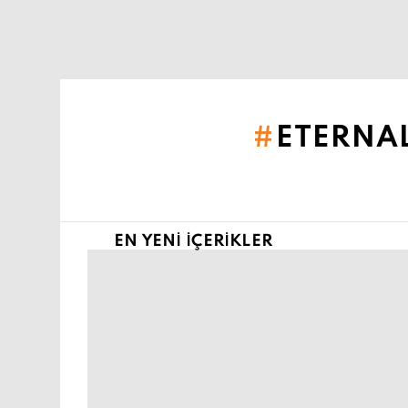
Şu an buradasın:
ETERNA
EN YENI İÇERIKLER