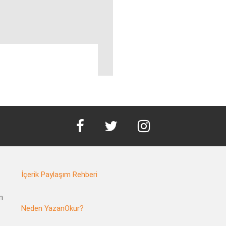
facebook
twitter
instagram
İçerik Paylaşım Rehberi
m
Neden YazanOkur?