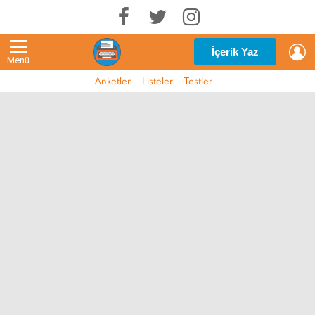
G
İçerik Yaz
Menü
Anketler
Listeler
Testler