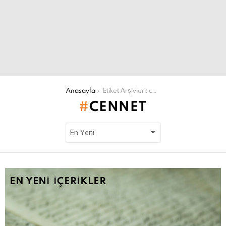
Şu an buradasın:
Anasayfa
Etiket Arşivleri: cennet
CENNET
EN YENI İÇERIKLER