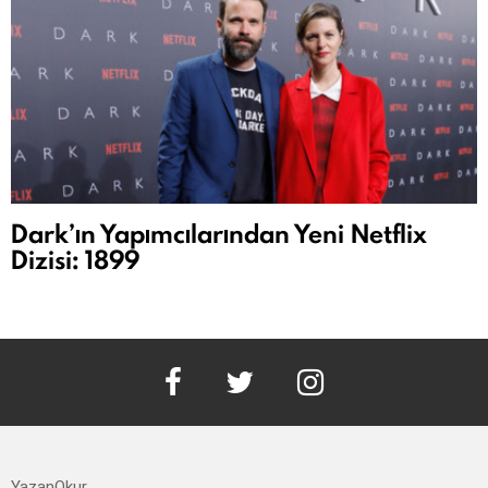
Dark’ın Yapımcılarından Yeni Netflix
Dizisi: 1899
facebook
twitter
instagram
YazanOkur