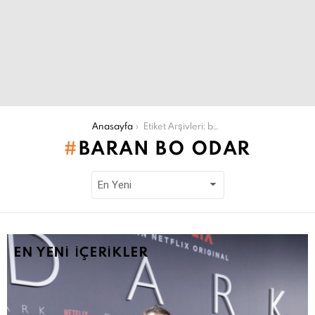
Şu an buradasın:
Anasayfa
Etiket Arşivleri: baran bo odar
BARAN BO ODAR
EN YENI İÇERIKLER