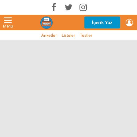
G
İçerik Yaz
Menü
Anketler
Listeler
Testler