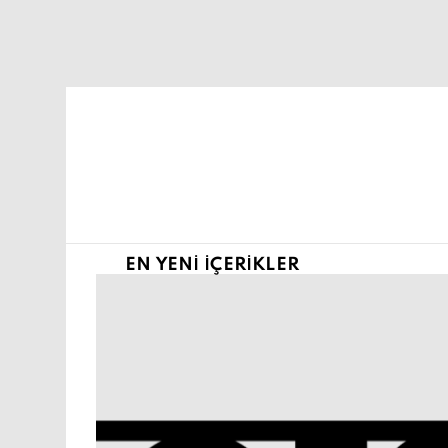
Şu an buradasın:
EN YENI İÇERIKLER