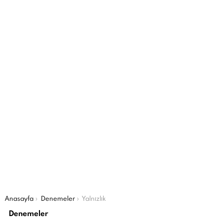
Şu an buradasın:
Anasayfa
Denemeler
Yalnızlık
Denemeler