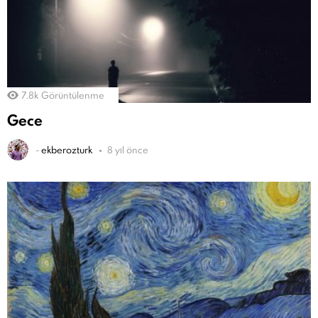
7.8k
Görüntülenme
Gece
-
ekberozturk
8 yıl önce