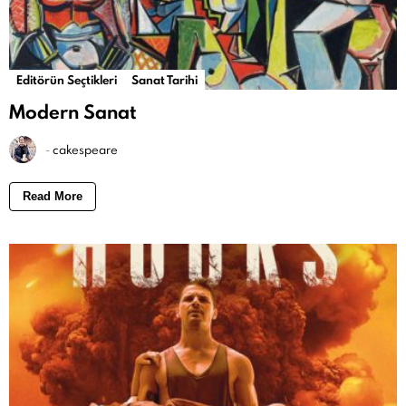
Editörün Seçtikleri
Sanat Tarihi
Modern Sanat
-
cakespeare
Read More