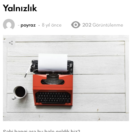
Yalnızlık
-
poyraz
8 yıl önce
202
Görüntülenme
Sahi hangi ara bu hale geldik biz?