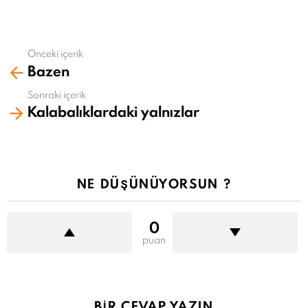
Önceki içerik
Daha
Bazen
fazla
gör
Sonraki içerik
Kalabalıklardaki yalnızlar
NE DÜŞÜNÜYORSUN ?
0
puan
BIR CEVAP YAZIN