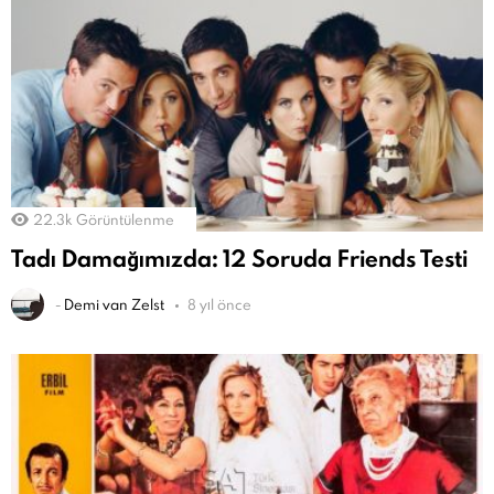
22.3k
Görüntülenme
Tadı Damağımızda: 12 Soruda Friends Testi
-
Demi van Zelst
8 yıl önce