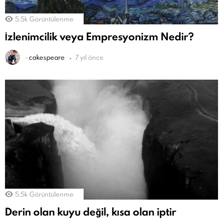
5.5k
Görüntülenme
İzlenimcilik veya Empresyonizm Nedir?
-
cakespeare
7 yıl önce
5.5k
Görüntülenme
Derin olan kuyu değil, kısa olan iptir