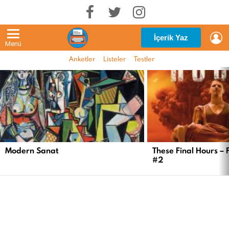
G
İçerik Yaz
Menü
Anketler
Listeler
Testler
EN
YENI
İÇERIKLER
Modern Sanat
These Final Hours – 
#2