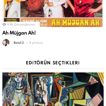
9.9k
Görüntülenme
Ah Müjgan Ah!
-
Betül Ü.
8 yıl önce
EDITÖRÜN SEÇTIKLERI