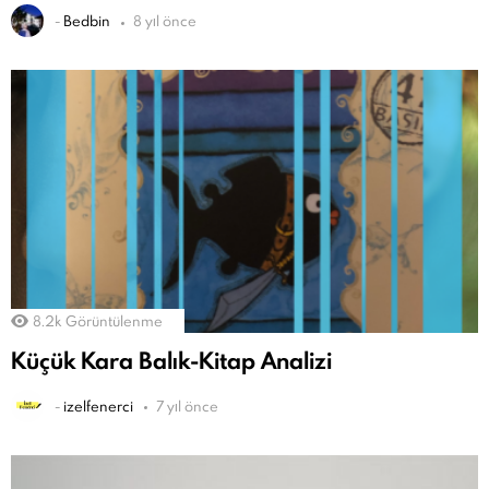
-
Bedbin
8 yıl önce
8.2k
Görüntülenme
Küçük Kara Balık-Kitap Analizi
-
izelfenerci
7 yıl önce