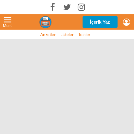
G
İçerik Yaz
Menü
Anketler
Listeler
Testler