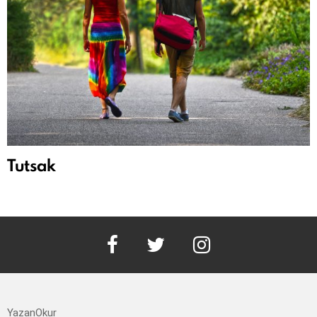
Tutsak
facebook
twitter
instagram
YazanOkur