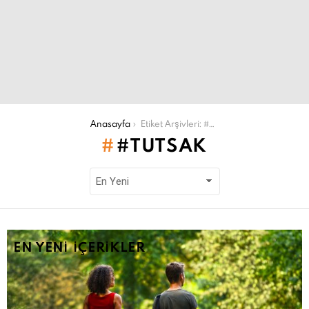
Şu an buradasın:
Anasayfa
Etiket Arşivleri: #tutsak
#TUTSAK
EN YENI İÇERIKLER