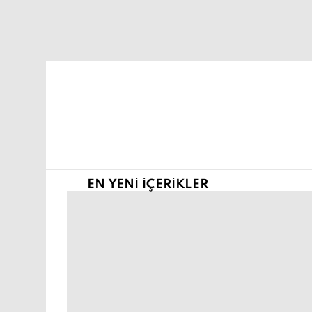
Şu an buradasın:
EN YENI İÇERIKLER