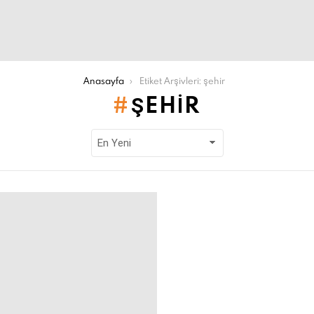
Anasayfa
Etiket Arşivleri: şehir
ŞEHIR