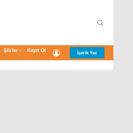
ARAMA
Şiirler
Kayıt Ol
GIRIŞ
İçerik Yaz