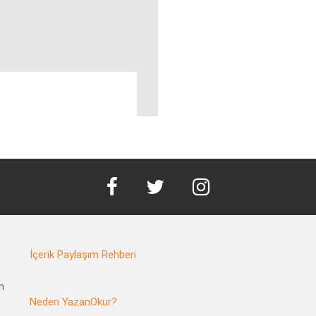
facebook
twitter
instagram
İçerik Paylaşım Rehberi
m
Neden YazanOkur?