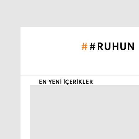
Şu an buradasın:
#RUHUN S
EN YENI İÇERIKLER