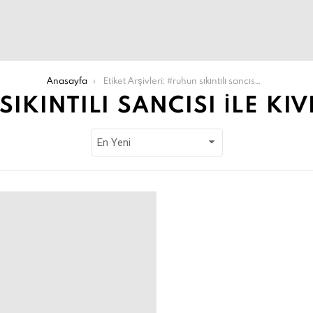
Anasayfa
Etiket Arşivleri: #ruhun sıkıntılı sancısı ile kıvrananlar
IKINTILI SANCISI ILE K