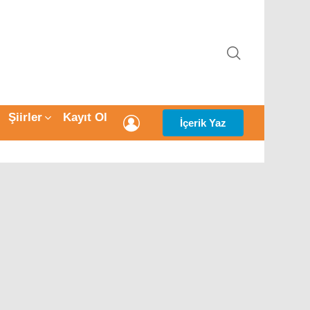
ARAMA
Şiirler
Kayıt Ol
GIRIŞ
İçerik Yaz