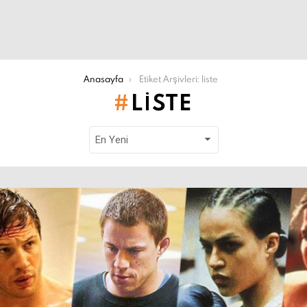
Anasayfa
Etiket Arşivleri: liste
LISTE