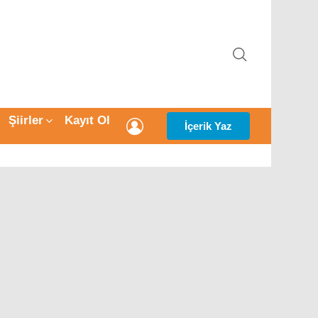
ARAMA
Şiirler
Kayıt Ol
GIRIŞ
İçerik Yaz