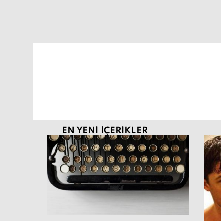
Şu an buradasın:
EN YENI İÇERIKLER