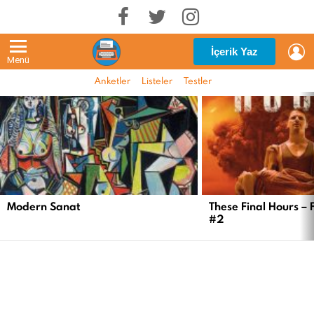
G
İçerik Yaz
Menü
Anketler
Listeler
Testler
EN
YENI
İÇERIKLER
Modern Sanat
These Final Hours – 
#2