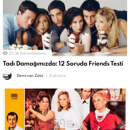
22.3k
Görüntülenme
Tadı Damağımızda: 12 Soruda Friends Testi
-
Demi van Zelst
8 yıl önce