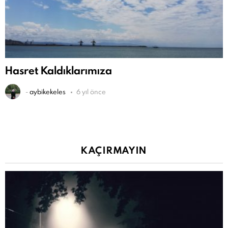
Hasret Kaldıklarımıza
-
aybikekeles
6 yıl önce
KAÇIRMAYIN