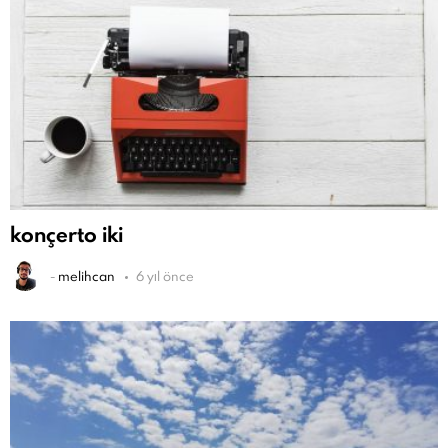
konçerto iki
-
melihcan
6 yıl önce