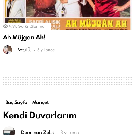
9.9k
Görüntülenme
Ah Müjgan Ah!
-
Betül Ü.
8 yıl önce
Boş Sayfa
Manşet
Kendi Duvarlarım
-
Demi van Zelst
8 yıl önce