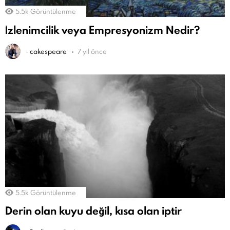
5.5k
Görüntülenme
İzlenimcilik veya Empresyonizm Nedir?
-
cakespeare
7 yıl önce
5.5k
Görüntülenme
Derin olan kuyu değil, kısa olan iptir