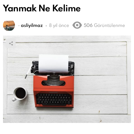
Yanmak Ne Kelime
-
asliyilmaz
8 yıl önce
506
Görüntülenme