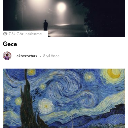
7.8k
Görüntülenme
Gece
-
ekberozturk
8 yıl önce