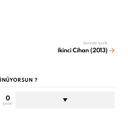
Sonraki içerik
İkinci Cihan (2013)
ÜNÜYORSUN ?
0
puan