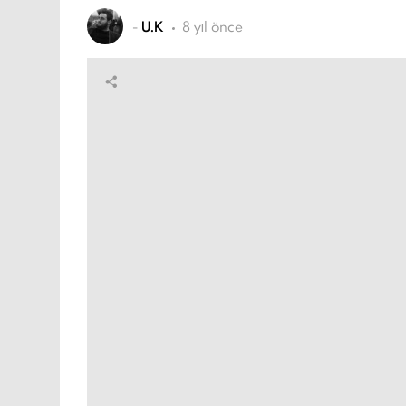
-
U.K
8 yıl önce