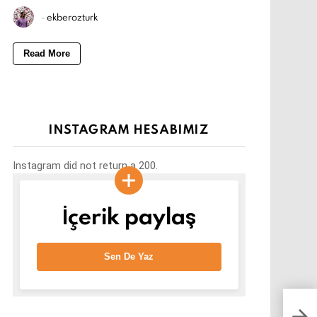
-
ekberozturk
Read More
INSTAGRAM HESABIMIZ
Instagram did not return a 200.
İçerik paylaş
Sen De Yaz
İkin