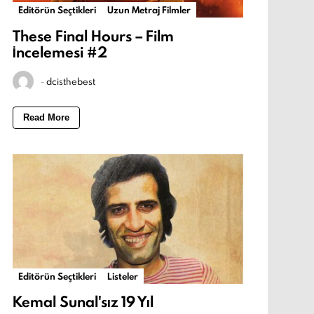
Editörün Seçtikleri
Uzun Metraj Filmler
These Final Hours – Film
İncelemesi #2
-
dcisthebest
Read More
Editörün Seçtikleri
Listeler
Kemal Sunal'sız 19 Yıl