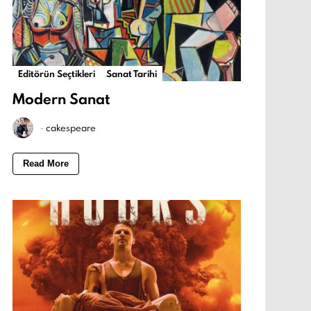
Editörün Seçtikleri
Sanat Tarihi
Modern Sanat
-
cakespeare
Read More