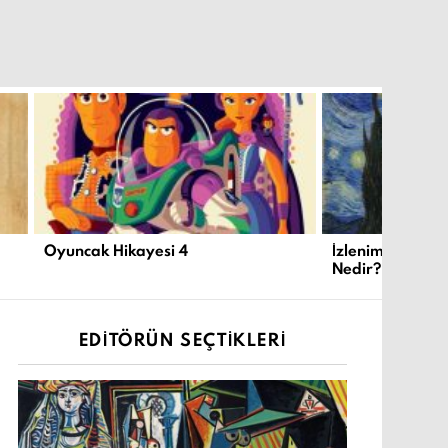
Oyuncak Hikayesi 4
İzlenimcilik ve
Nedir?
EDITÖRÜN SEÇTIKLERI