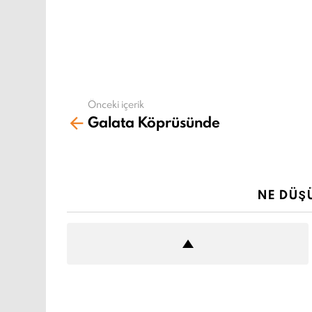
Önceki içerik
Daha
Galata Köprüsünde
fazla
gör
NE DÜŞ