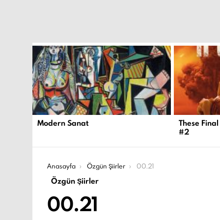
EN
YENI
İÇERIKLER
Modern Sanat
These Final
#2
Şu an buradasın:
Anasayfa
Özgün Şiirler
00.21
Özgün Şiirler
00.21