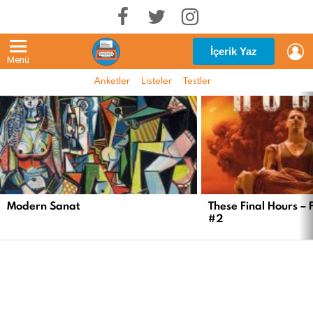
G
İçerik Yaz
Menü
Anketler
Listeler
Testler
EN
YENI
İÇERIKLER
Modern Sanat
These Final Hours – 
#2