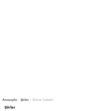
Şu an buradasın:
Anasayfa
Şiirler
Bahar Sabahı
Şiirler