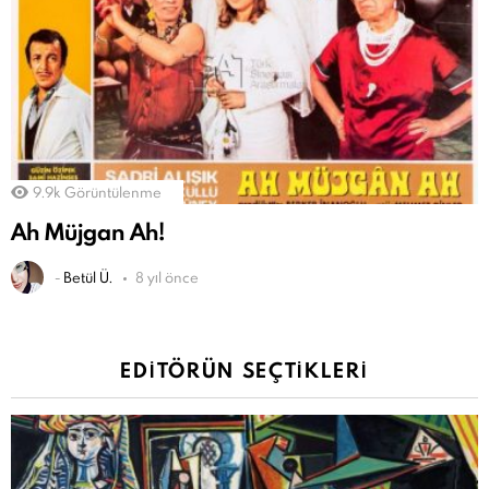
9.9k
Görüntülenme
Ah Müjgan Ah!
-
Betül Ü.
8 yıl önce
EDITÖRÜN SEÇTIKLERI