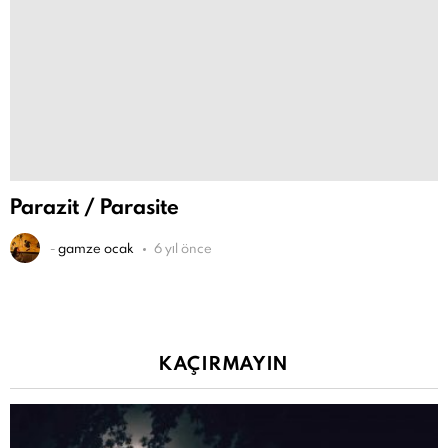
Parazit / Parasite
-
gamze ocak
6 yıl önce
KAÇIRMAYIN