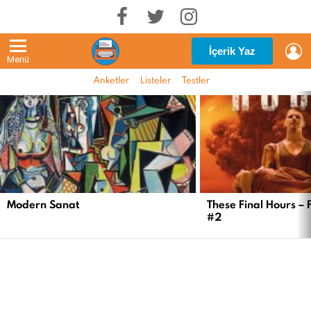
G
İçerik Yaz
Menü
Anketler
Listeler
Testler
EN
YENI
İÇERIKLER
Modern Sanat
These Final Hours – 
#2