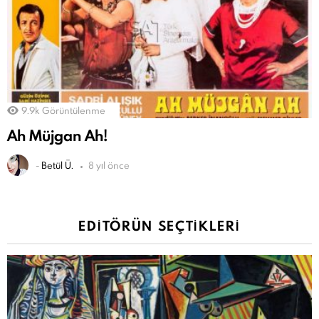
9.9k
Görüntülenme
Ah Müjgan Ah!
-
Betül Ü.
8 yıl önce
EDITÖRÜN SEÇTIKLERI