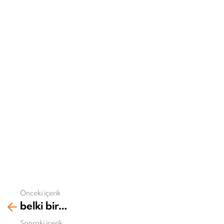
Önceki içerik
Daha
belki bir…
fazla
gör
Sonraki içerik