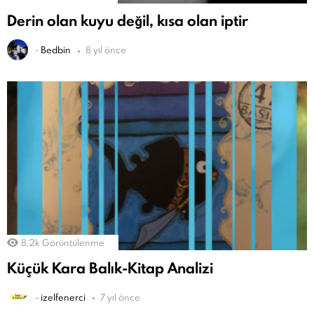
Derin olan kuyu değil, kısa olan iptir
-
Bedbin
8 yıl önce
8.2k
Görüntülenme
Küçük Kara Balık-Kitap Analizi
-
izelfenerci
7 yıl önce