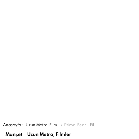
Şu an buradasın:
Anasayfa
Uzun Metraj Filmler
Primal Fear – Film İncelemesi #1
Manşet
Uzun Metraj Filmler