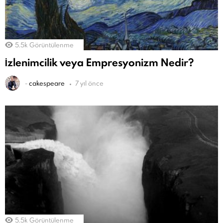
5.5k
Görüntülenme
İzlenimcilik veya Empresyonizm Nedir?
-
cakespeare
7 yıl önce
5.5k
Görüntülenme