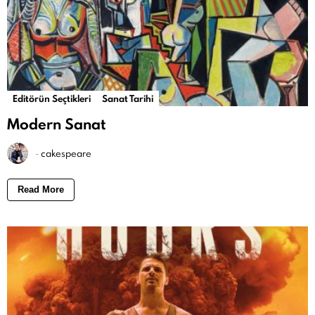
Editörün Seçtikleri
Sanat Tarihi
Modern Sanat
-
cakespeare
Read More