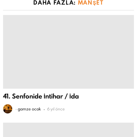
DAHA FAZLA:
MANŞET
41. Senfonide İntihar / İda
-
gamze ocak
6 yıl önce