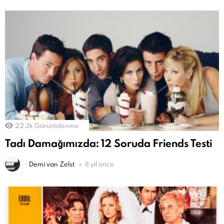
22.3k
Görüntülenme
Tadı Damağımızda: 12 Soruda Friends Testi
-
Demi van Zelst
8 yıl önce