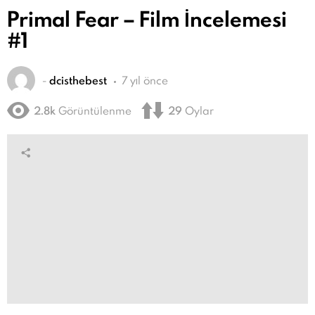
Primal Fear – Film İncelemesi
#1
-
dcisthebest
7 yıl önce
2.8k
Görüntülenme
29
Oylar