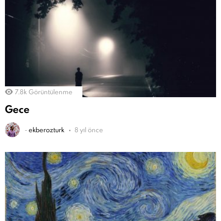
7.8k
Görüntülenme
Gece
-
ekberozturk
8 yıl önce