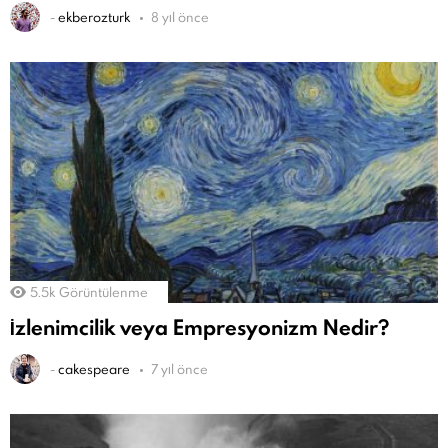
-
ekberozturk
8 yıl önce
5.5k
Görüntülenme
İzlenimcilik veya Empresyonizm Nedir?
-
cakespeare
7 yıl önce