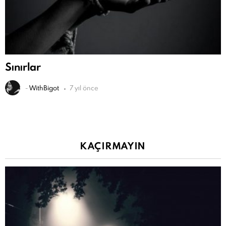
Sınırlar
-
WithBigot
7 yıl önce
KAÇIRMAYIN