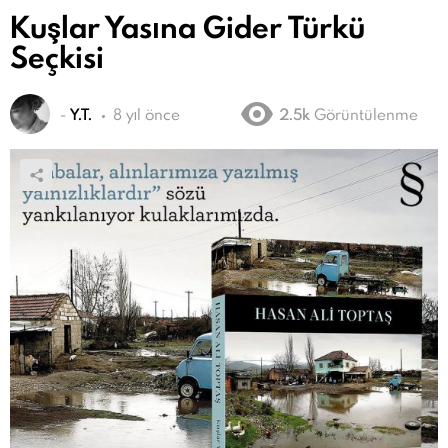
Kuşlar Yasına Gider Türkü
Seçkisi
-
Y.T.
8 yıl önce
2.5k
Görüntülenme