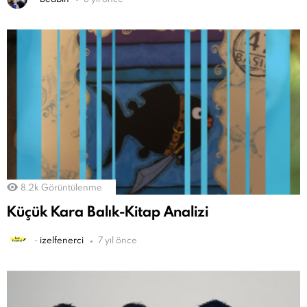
8.2k
Görüntülenme
Küçük Kara Balık-Kitap Analizi
-
izelfenerci
7 yıl önce