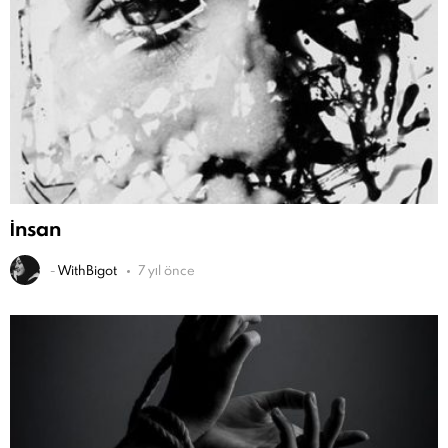
İnsan
-
WithBigot
7 yıl önce