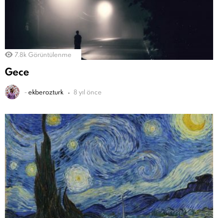
7.8k
Görüntülenme
Gece
-
ekberozturk
8 yıl önce