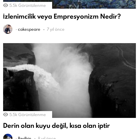
5.5k
Görüntülenme
İzlenimcilik veya Empresyonizm Nedir?
-
cakespeare
7 yıl önce
5.5k
Görüntülenme
Derin olan kuyu değil, kısa olan iptir
-
Bedbin
8 yıl önce