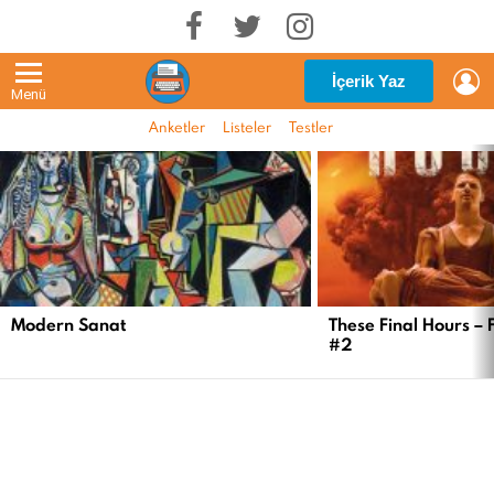
G
İçerik Yaz
Menü
Anketler
Listeler
Testler
EN
YENI
İÇERIKLER
Modern Sanat
These Final Hours – 
#2