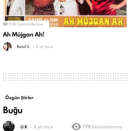
9.9k
Görüntülenme
Ah Müjgan Ah!
-
Betül Ü.
8 yıl önce
Özgün Şiirler
Buğu
-
U.K
8 yıl önce
778
Görüntülenme