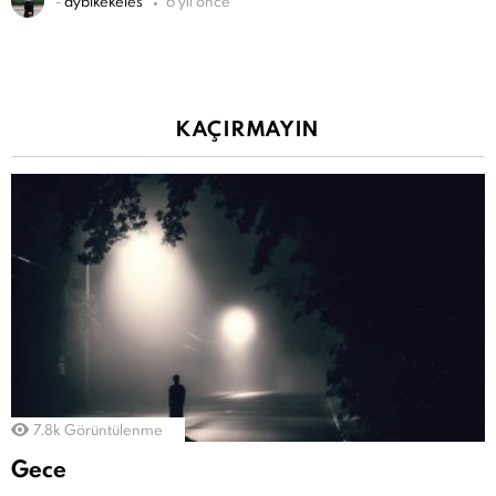
-
aybikekeles
6 yıl önce
KAÇIRMAYIN
7.8k
Görüntülenme
Gece