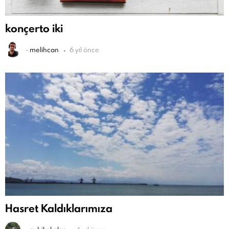
konçerto iki
-
melihcan
6 yıl önce
Hasret Kaldıklarımıza