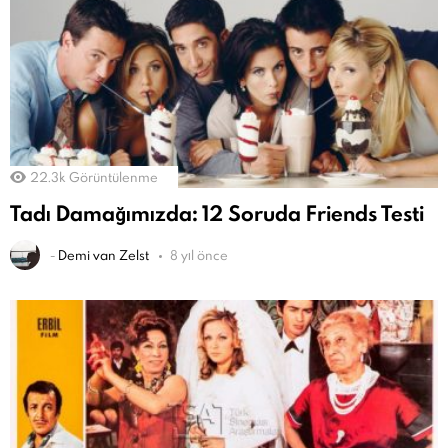
22.3k
Görüntülenme
Tadı Damağımızda: 12 Soruda Friends Testi
-
Demi van Zelst
8 yıl önce