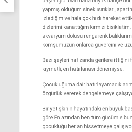
başlangıcı olan daha büyük bahçe ho
yapmış olduğum sinek ısırıkları, apart
izlediğim ve hala çok hızlı hareket ett
dizlerimi kanattığım kırmızı bisikletim
akvaryum dolusu rengarenk balıklarım
komşumuzun onlarca güvercini ve üzüle
Bazı şeyleri hafızanda gerilere ittiğin
kıymetli, en hatırlanası dönemiyse.
Çocukluğuma dair hatırlayamadıklarım
özgürlük vererek dengelemeye çalışıy
Bir yetişkinin hayatındaki en büyük b
göre.En azından ben tüm gücümle bu
çocukluğu her an hissetmeye çalışıy