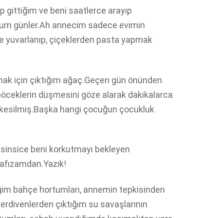
gittiğim ve beni saatlerce arayıp
um günler.Ah annecim sadece evimin
de yuvarlanıp, çiçeklerden pasta yapmak
ak için çıktığım ağaç.Geçen gün önünden
öceklerin düşmesini göze alarak dakikalarca
kesilmiş.Başka hangi çocuğun çocukluk
e sinsice beni korkutmayı bekleyen
hafızamdan.Yazık!
tiğim bahçe hortumları, annemin tepkisinden
rdivenlerden çıktığım su savaşlarının