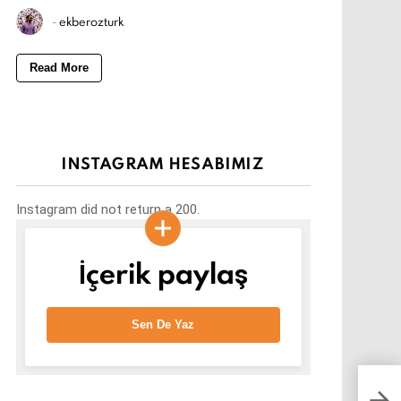
-
ekberozturk
Read More
INSTAGRAM HESABIMIZ
Instagram did not return a 200.
İçerik paylaş
Sen De Yaz
Bu b