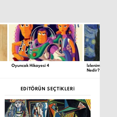
Oyuncak Hikayesi 4
İzlenimcilik ve
Nedir?
EDITÖRÜN SEÇTIKLERI