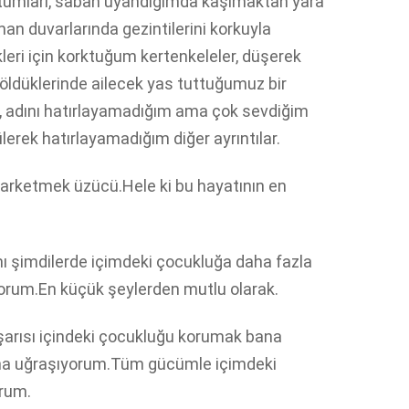
rtumları, sabah uyandığımda kaşımaktan yara
man duvarlarında gezintilerini korkuyla
ikleri için korktuğum kertenkeleler, düşerek
, öldüklerinde ailecek yas tuttuğumuz bir
, adını hatırlayamadığım ama çok sevdiğim
rek hatırlayamadığım diğer ayrıntılar.
i farketmek üzücü.Hele ki bu hayatının en
ı şimdilerde içimdeki çocukluğa daha fazla
orum.En küçük şeylerden mutlu olarak.
aşarısı içindeki çocukluğu korumak bana
na uğraşıyorum.Tüm gücümle içimdeki
orum.