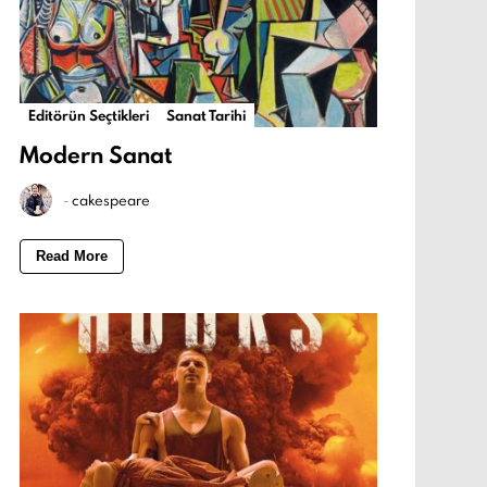
Editörün Seçtikleri
Sanat Tarihi
Modern Sanat
-
cakespeare
Read More