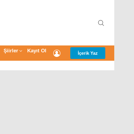
ARAMA
Şiirler
Kayıt Ol
GIRIŞ
İçerik Yaz