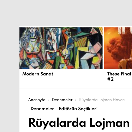
EN
YENI
İÇERIKLER
Modern Sanat
These Final
#2
Şu an buradasın:
Anasayfa
Denemeler
Rüyalarda Lojman Havası
Denemeler
Editörün Seçtikleri
Rüyalarda Lojman