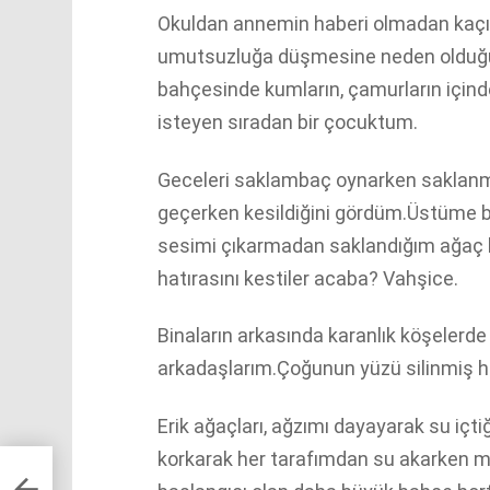
Okuldan annemin haberi olmadan kaçıp 
umutsuzluğa düşmesine neden olduğ
bahçesinde kumların, çamurların için
isteyen sıradan bir çocuktum.
Geceleri saklambaç oynarken saklanm
geçerken kesildiğini gördüm.Üstüme b
sesimi çıkarmadan saklandığım ağaç 
hatırasını kestiler acaba? Vahşice.
Binaların arkasında karanlık köşelerd
arkadaşlarım.Çoğunun yüzü silinmiş 
Erik ağaçları, ağzımı dayayarak su iç
korkarak her tarafımdan su akarken me