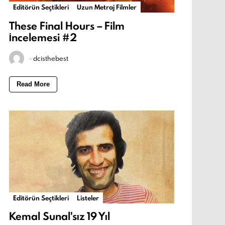
Editörün Seçtikleri
Uzun Metraj Filmler
These Final Hours – Film
İncelemesi #2
-
dcisthebest
Read More
Editörün Seçtikleri
Listeler
Kemal Sunal'sız 19 Yıl