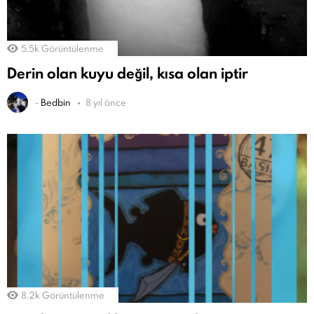
5.5k
Görüntülenme
Derin olan kuyu değil, kısa olan iptir
-
Bedbin
8 yıl önce
8.2k
Görüntülenme