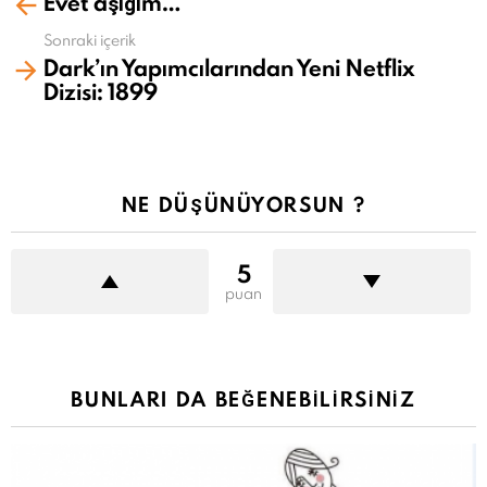
Evet aşığım…
fazla
gör
Sonraki içerik
Dark’ın Yapımcılarından Yeni Netflix
Dizisi: 1899
NE DÜŞÜNÜYORSUN ?
5
puan
BUNLARI DA BEĞENEBILIRSINIZ