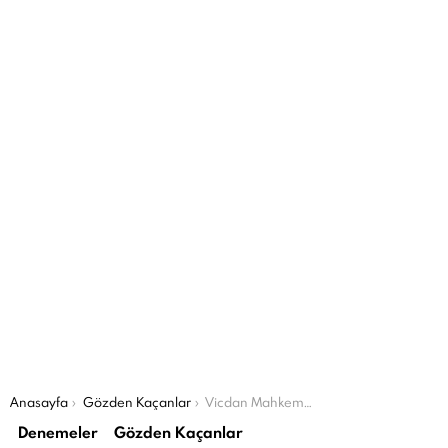
Şu an buradasın:
Anasayfa
Gözden Kaçanlar
Vicdan Mahkemesi
Denemeler
Gözden Kaçanlar