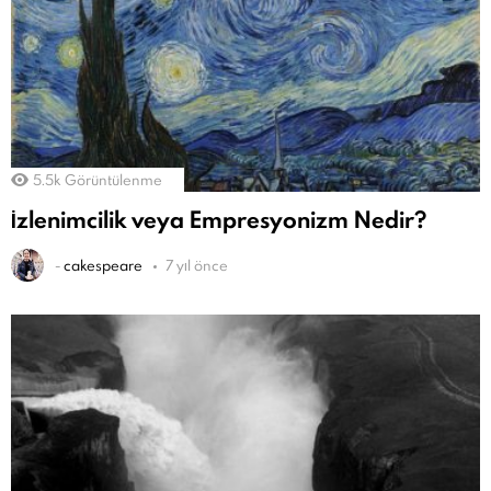
5.5k
Görüntülenme
İzlenimcilik veya Empresyonizm Nedir?
-
cakespeare
7 yıl önce