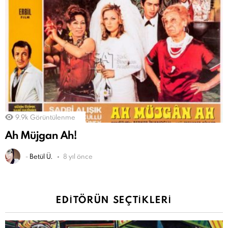
9.9k
Görüntülenme
Ah Müjgan Ah!
-
Betül Ü.
8 yıl önce
EDITÖRÜN SEÇTIKLERI