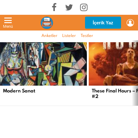
G
İçerik Yaz
Menü
Anketler
Listeler
Testler
EN
YENI
İÇERIKLER
Modern Sanat
These Final Hours – 
#2