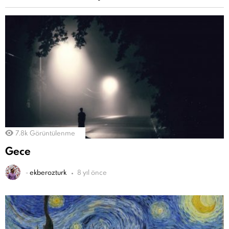
7.8k
Görüntülenme
Gece
-
ekberozturk
8 yıl önce