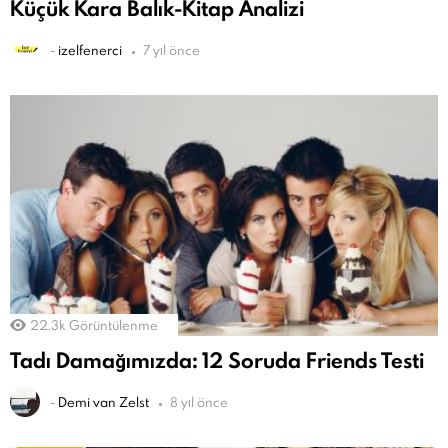
Küçük Kara Balık-Kitap Analizi
-
izelfenerci
7 yıl önce
22.3k
Görüntülenme
Tadı Damağımızda: 12 Soruda Friends Testi
-
Demi van Zelst
8 yıl önce