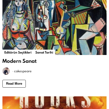
Editörün Seçtikleri
Sanat Tarihi
Modern Sanat
-
cakespeare
Read More