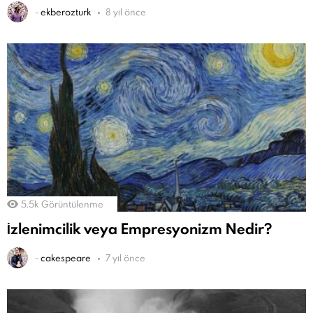
-
ekberozturk
8 yıl önce
5.5k
Görüntülenme
İzlenimcilik veya Empresyonizm Nedir?
-
cakespeare
7 yıl önce