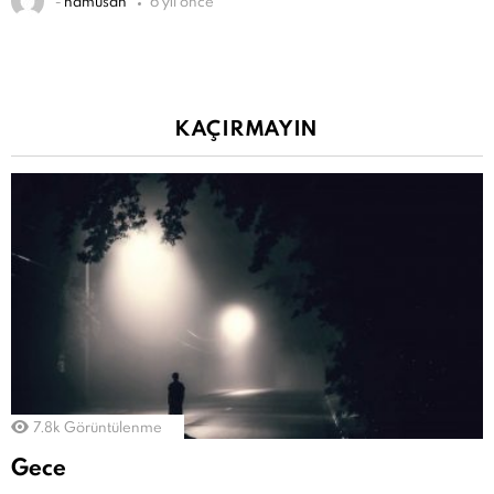
-
hamusan
6 yıl önce
KAÇIRMAYIN
7.8k
Görüntülenme
Gece