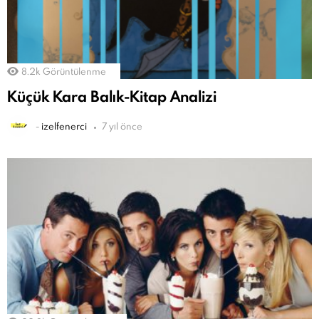
8.2k
Görüntülenme
Küçük Kara Balık-Kitap Analizi
-
izelfenerci
7 yıl önce