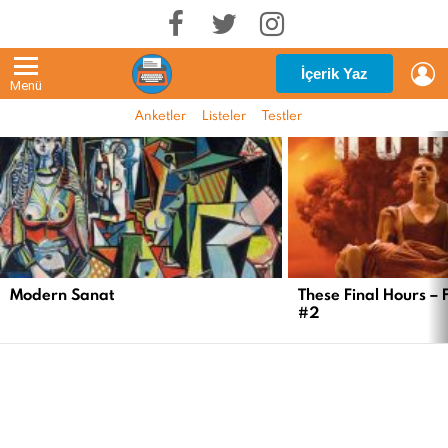
G
İçerik Yaz
Menü
Anketler
Listeler
Testler
EN
YENI
İÇERIKLER
Modern Sanat
These Final Hours – 
#2