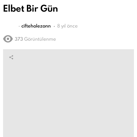
Elbet Bir Gün
-
cifteholezonn
8 yıl önce
373
Görüntülenme