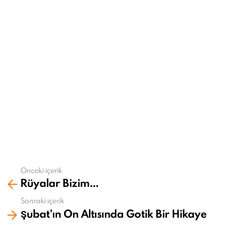
Önceki içerik
Daha
Rüyalar Bizim…
fazla
gör
Sonraki içerik
Şubat’ın On Altısında Gotik Bir Hikaye