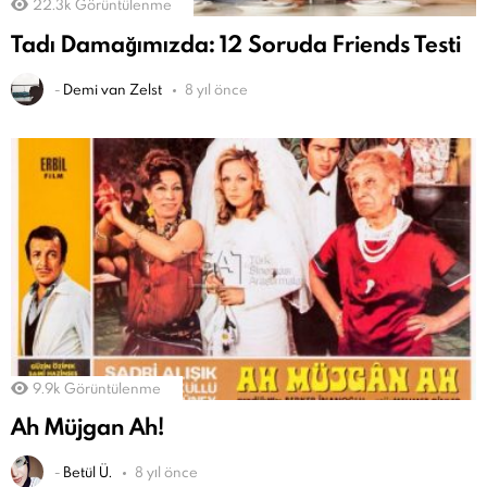
22.3k
Görüntülenme
Tadı Damağımızda: 12 Soruda Friends Testi
-
Demi van Zelst
8 yıl önce
9.9k
Görüntülenme
Ah Müjgan Ah!
-
Betül Ü.
8 yıl önce