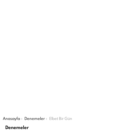
Şu an buradasın:
Anasayfa
Denemeler
Elbet Bir Gün
Denemeler