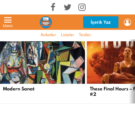
G
İçerik Yaz
Menü
Anketler
Listeler
Testler
EN
YENI
İÇERIKLER
Modern Sanat
These Final Hours – 
#2