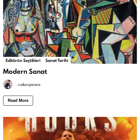
Editörün Seçtikleri
Sanat Tarihi
Modern Sanat
-
cakespeare
Read More