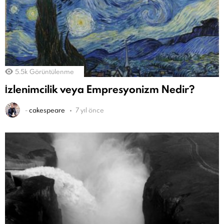
5.5k
Görüntülenme
İzlenimcilik veya Empresyonizm Nedir?
-
cakespeare
7 yıl önce