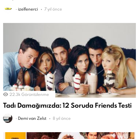
-
izelfenerci
7 yıl önce
22.3k
Görüntülenme
Tadı Damağımızda: 12 Soruda Friends Testi
-
Demi van Zelst
8 yıl önce