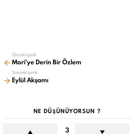
Önceki içerik
Daha
Mori’ye Derin Bir Özlem
fazla
gör
Sonraki içerik
Eylül Akşamı
NE DÜŞÜNÜYORSUN ?
3