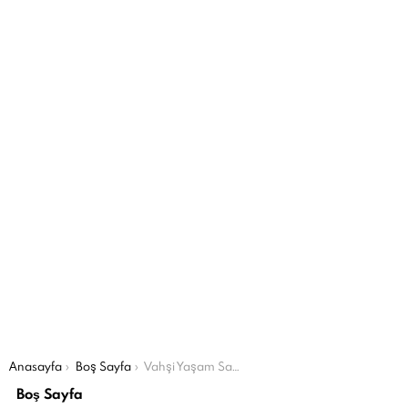
Şu an buradasın:
Anasayfa
Boş Sayfa
Vahşi Yaşam Savaşçıları
Boş Sayfa