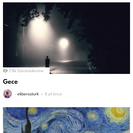
7.8k
Görüntülenme
Gece
-
ekberozturk
8 yıl önce