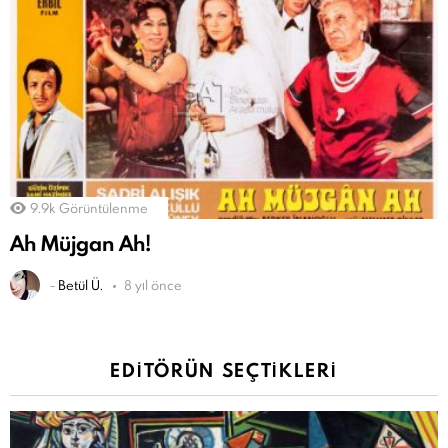
9.9k
Görüntülenme
Ah Müjgan Ah!
-
Betül Ü.
8 yıl önce
EDITÖRÜN SEÇTIKLERI