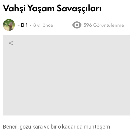
Vahşi Yaşam Savaşçıları
-
Elif
8 yıl önce
596
Görüntülenme
Bencil, gözü kara ve bir o kadar da muhteşem