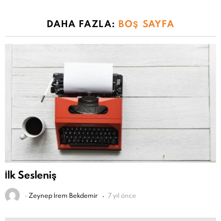
DAHA FAZLA:
BOŞ SAYFA
İlk Sesleniş
-
Zeynep İrem Bekdemir
7 yıl önce