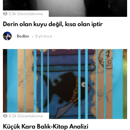
5.5k
Görüntülenme
Derin olan kuyu değil, kısa olan iptir
-
Bedbin
8 yıl önce
8.2k
Görüntülenme
Küçük Kara Balık-Kitap Analizi