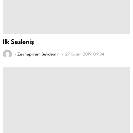
İlk Sesleniş
-
Zeynep İrem Bekdemir
27 Kasım 2019, 09:34