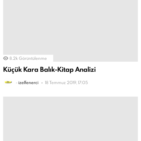
8.2k
Görüntülenme
Küçük Kara Balık-Kitap Analizi
-
izelfenerci
18 Temmuz 2019, 17:05