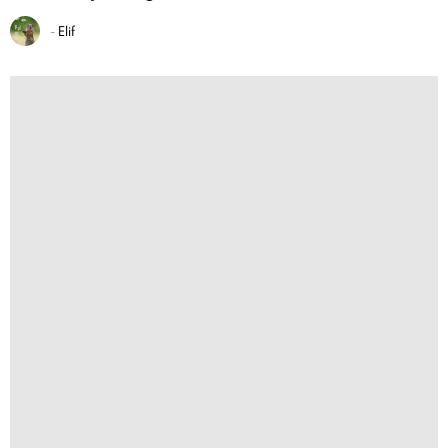
-
Elif