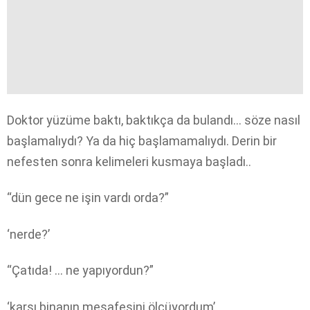
Doktor yüzüme baktı, baktıkça da bulandı… söze nasıl
başlamalıydı? Ya da hiç başlamamalıydı. Derin bir
nefesten sonra kelimeleri kusmaya başladı..
“dün gece ne işin vardı orda?”
‘nerde?’
“Çatıda! … ne yapıyordun?”
‘karşı binanın mesafesini ölçüyordum’