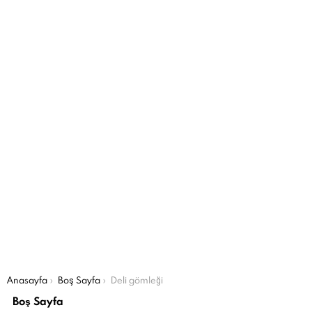
Şu an buradasın:
Anasayfa
Boş Sayfa
Deli gömleği
Boş Sayfa