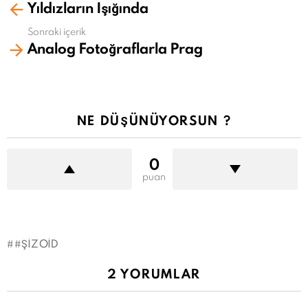
Yıldızların Işığında
fazla
gör
Sonraki içerik
Analog Fotoğraflarla Prag
NE DÜŞÜNÜYORSUN ?
0
puan
#ŞIZOID
2 YORUMLAR