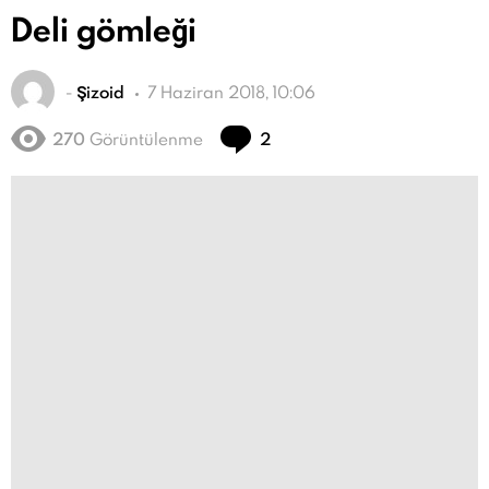
Deli gömleği
-
Şizoid
7 Haziran 2018, 10:06
Yorum
270
Görüntülenme
2