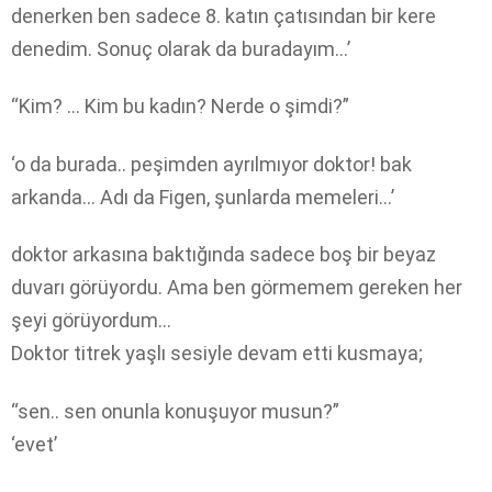
denerken ben sadece 8. katın çatısından bir kere
denedim. Sonuç olarak da buradayım…’
“Kim? … Kim bu kadın? Nerde o şimdi?”
‘o da burada.. peşimden ayrılmıyor doktor! bak
arkanda… Adı da Figen, şunlarda memeleri…’
doktor arkasına baktığında sadece boş bir beyaz
duvarı görüyordu. Ama ben görmemem gereken her
şeyi görüyordum…
Doktor titrek yaşlı sesiyle devam etti kusmaya;
“sen.. sen onunla konuşuyor musun?”
‘evet’