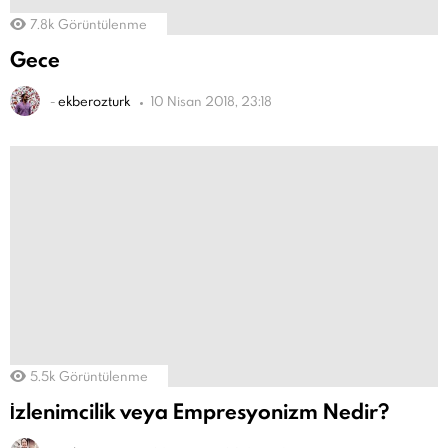
7.8k
Görüntülenme
Gece
-
ekberozturk
10 Nisan 2018, 23:18
5.5k
Görüntülenme
İzlenimcilik veya Empresyonizm Nedir?