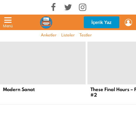
G
İçerik Yaz
Menü
Anketler
Listeler
Testler
EN
YENI
İÇERIKLER
Modern Sanat
These Final Hours – 
#2