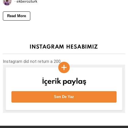
-
ekberozturk
Read More
INSTAGRAM HESABIMIZ
Instagram did not return a 200.
İçerik paylaş
Sen De Yaz
facebook
twitter
instagram