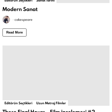
Editörün Seçtikleri
Sanat Tarihi
Modern Sanat
-
cakespeare
Read More
Editörün Seçtikleri
Uzun Metraj Filmler
These Final Hours – Film İncelemesi #2