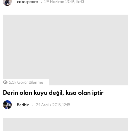
-
cakespeare
29 Haziran 2019, 16:43
5.5k
Görüntülenme
Derin olan kuyu değil, kısa olan iptir
-
Bedbin
24 Aralık 2018, 12:15