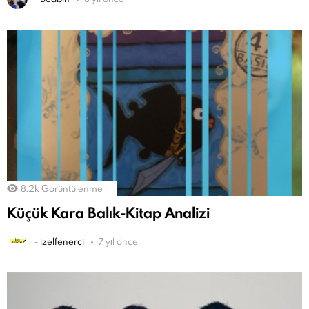
8.2k
Görüntülenme
Küçük Kara Balık-Kitap Analizi
-
izelfenerci
7 yıl önce