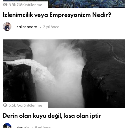
5.5k
Görüntülenme
İzlenimcilik veya Empresyonizm Nedir?
-
cakespeare
7 yıl önce
5.5k
Görüntülenme
Derin olan kuyu değil, kısa olan iptir
-
Bedbin
8 yıl önce