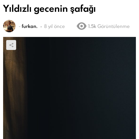
Yıldızlı gecenin şafağı
-
furkan.
8 yıl önce
1.5k
Görüntülenme