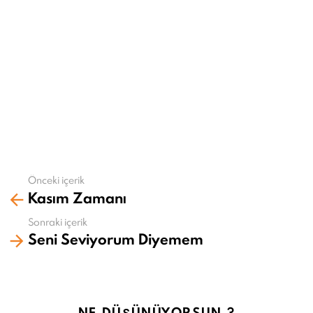
Önceki içerik
Daha
Kasım Zamanı
fazla
gör
Sonraki içerik
Seni Seviyorum Diyemem
NE DÜŞÜNÜYORSUN ?