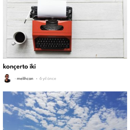
konçerto iki
-
melihcan
6 yıl önce