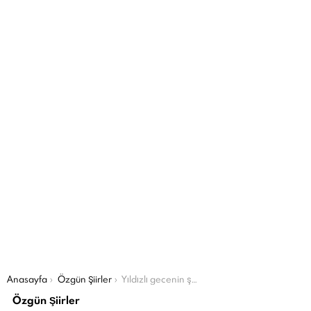
Şu an buradasın:
Anasayfa
Özgün Şiirler
Yıldızlı gecenin şafağı
Özgün Şiirler