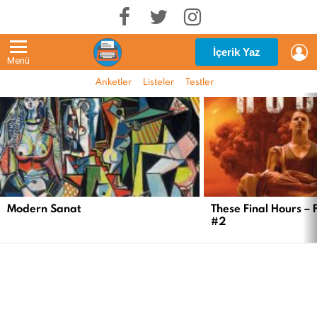
G
İçerik Yaz
Menü
Anketler
Listeler
Testler
EN
YENI
İÇERIKLER
Modern Sanat
These Final Hours – 
#2