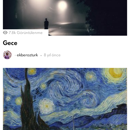
7.8k
Görüntülenme
Gece
-
ekberozturk
8 yıl önce