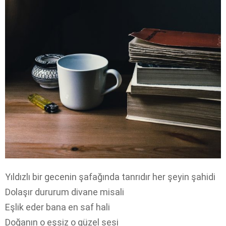
Yıldızlı bir gecenin şafağında tanrıdır her şeyin şahidi
Dolaşır dururum divane misali
Eşlik eder bana en saf hali
Doğanın o eşsiz o güzel sesi