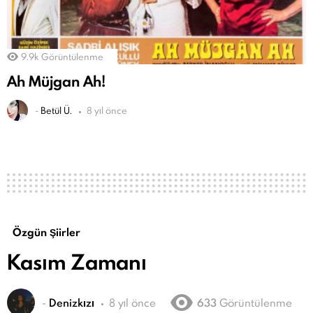
9.9k
Görüntülenme
Ah Müjgan Ah!
-
Betül Ü.
8 yıl önce
Özgün Şiirler
Kasım Zamanı
-
Denizkızı
8 yıl önce
633
Görüntülenme