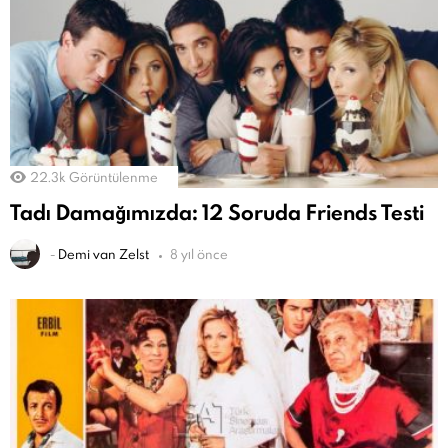
22.3k
Görüntülenme
Tadı Damağımızda: 12 Soruda Friends Testi
-
Demi van Zelst
8 yıl önce