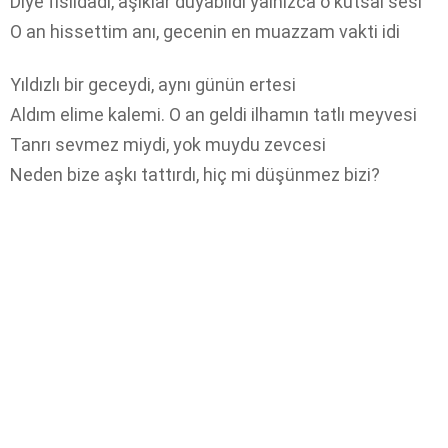
Diye fısıldadı, aşıklar duyabildi yalnızca o kutsal sesi
O an hissettim anı, gecenin en muazzam vakti idi
Yıldızlı bir geceydi, aynı günün ertesi
Aldım elime kalemi. O an geldi ilhamın tatlı meyvesi
Tanrı sevmez miydi, yok muydu zevcesi
Neden bize aşkı tattırdı, hiç mi düşünmez bizi?