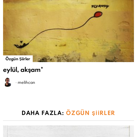
Özgün Şiirler
eylül, akşam*
-
melihcan
DAHA FAZLA:
ÖZGÜN ŞIIRLER