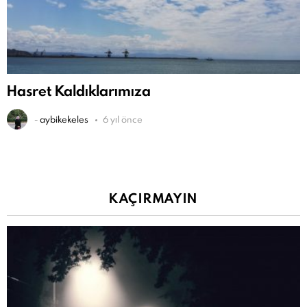
Hasret Kaldıklarımıza
-
aybikekeles
6 yıl önce
KAÇIRMAYIN