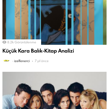
8.2k
Görüntülenme
Küçük Kara Balık-Kitap Analizi
-
izelfenerci
7 yıl önce