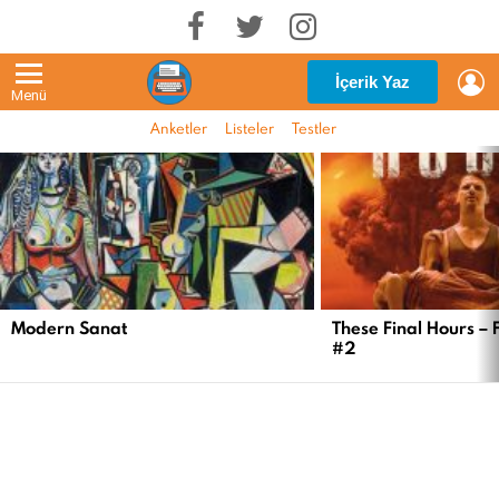
G
İçerik Yaz
Menü
Anketler
Listeler
Testler
EN
YENI
İÇERIKLER
Modern Sanat
These Final Hours – 
#2