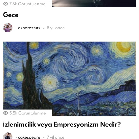
7.8k
Görüntülenme
Gece
-
ekberozturk
8 yıl önce
5.5k
Görüntülenme
İzlenimcilik veya Empresyonizm Nedir?
-
cakespeare
7 yıl önce