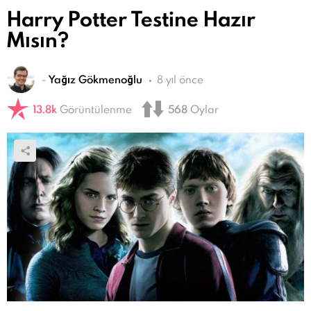
Harry Potter Testine Hazır
Mısın?
-
Yağız Gökmenoğlu
8 yıl önce
13.8k
Görüntülenme
568
Oylar