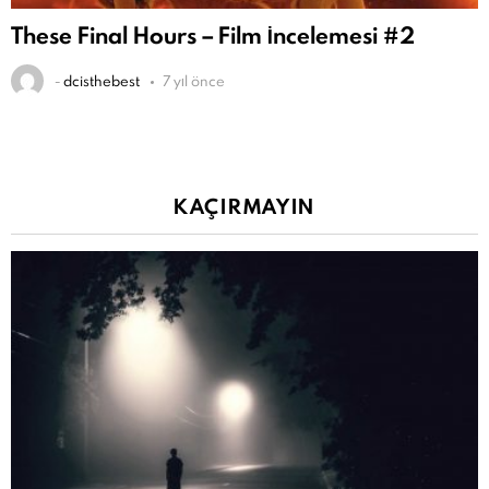
These Final Hours – Film İncelemesi #2
-
dcisthebest
7 yıl önce
KAÇIRMAYIN