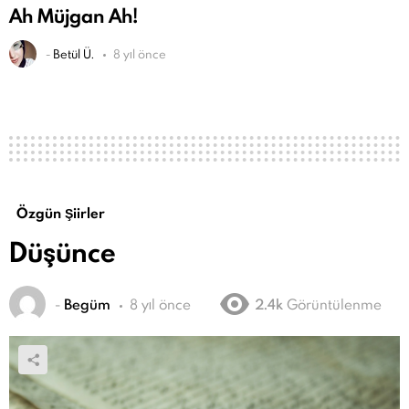
Ah Müjgan Ah!
-
Betül Ü.
8 yıl önce
Özgün Şiirler
Düşünce
-
Begüm
8 yıl önce
2.4k
Görüntülenme