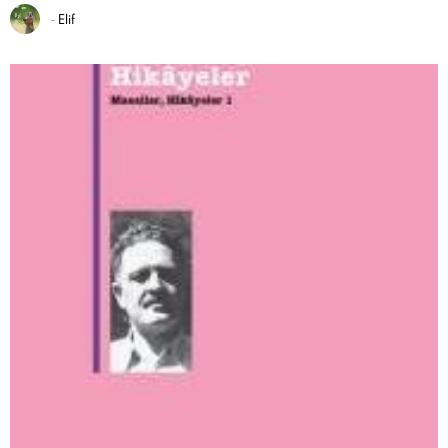
-
Elif