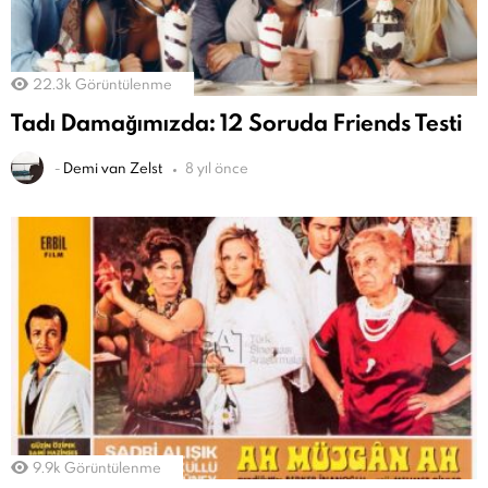
22.3k
Görüntülenme
Tadı Damağımızda: 12 Soruda Friends Testi
-
Demi van Zelst
8 yıl önce
9.9k
Görüntülenme