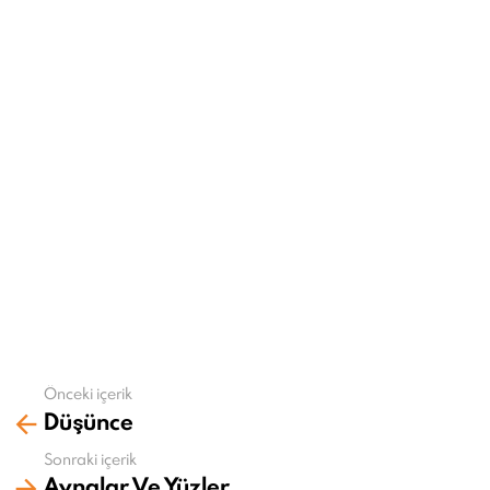
Önceki içerik
Daha
Düşünce
fazla
gör
Sonraki içerik
Aynalar Ve Yüzler