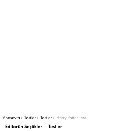
Şu an buradasın:
Anasayfa
Testler
Testler
Harry Potter Testine Hazır Mısın?
Editörün Seçtikleri
Testler