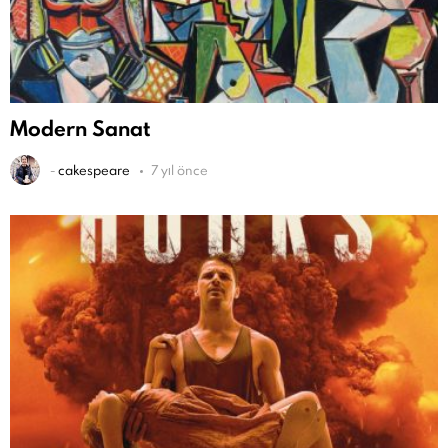
Modern Sanat
-
cakespeare
7 yıl önce