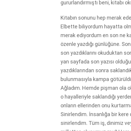
gururlandırmıştı beni, kitabı o
Kitabın sonunu hep merak ed
Elbette biliyordum hayatta ol
merak ediyordum en son ne ka
özenle yazdığı günlüğüne. Son
son yazdıklarını okuduktan so
yan sayfada son yazısı olduğu
yazdıklarından sonra saklandık
bulunmasıyla kampa götürüldü
Ağladım. Hemde pişman ola ol
o hayalleriyle saklandığı yerden
onların ellerinden onu kurtarm
Sinirlendim. İnsanlığa bir kere
sinirlendim. Tüm iş, dinimiz v