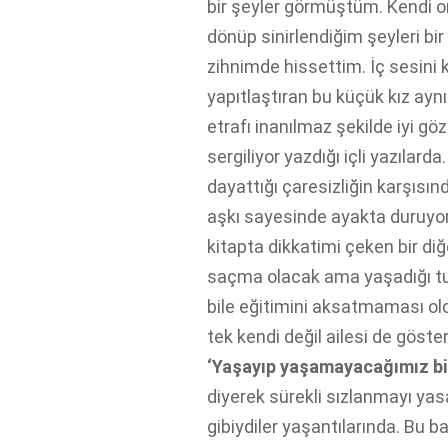
bir şeyler görmüştüm. Kendi o
dönüp sinirlendiğim şeyleri bi
zihnimde hissettim. İç sesini 
yapıtlaştıran bu küçük kız ay
etrafı inanılmaz şekilde iyi gö
sergiliyor yazdığı içli yazılarda
dayattığı çaresizliğin karşısın
aşkı sayesinde ayakta duruyor 
kitapta dikkatimi çeken bir diğ
saçma olacak ama yaşadığı t
bile eğitimini aksatmaması ol
tek kendi değil ailesi de göste
‘Yaşayıp yaşamayacağımız bile
diyerek sürekli sızlanmayı ya
gibiydiler yaşantılarında. Bu ba