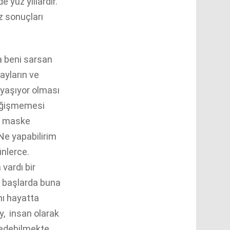
yüz yıllardır.
z sonuçları
a beni sarsan
ayların ve
a yaşıyor olması
değişmemesi
li maske
Ne yapabilirim
nlerce.
vardı bir
k başlarda buna
nı hayatta
y, insan olarak
sedebilmekte