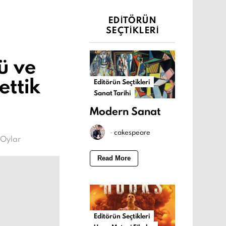
EDITÖRÜN
SEÇTIKLERI
ü ve
ettik
Editörün Seçtikleri
Sanat Tarihi
Modern Sanat
-
cakespeare
Oylar
Read More
Editörün Seçtikleri