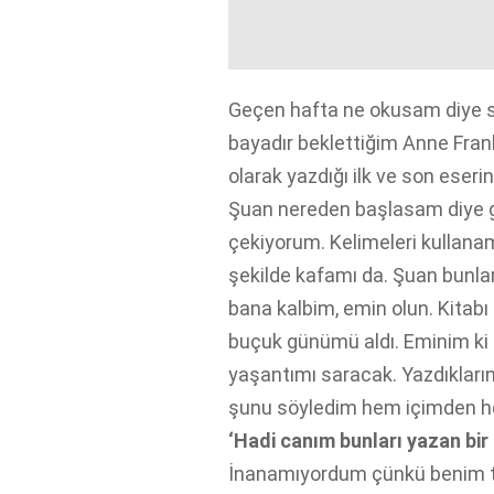
Geçen hafta ne okusam diye s
bayadır beklettiğim Anne Fran
olarak yazdığı ilk ve son eseri
Şuan nereden başlasam diye 
çekiyorum. Kelimeleri kullana
şekilde kafamı da. Şuan bunlar
bana kalbim, emin olun. Kitabı
buçuk günümü aldı. Eminim ki 
yaşantımı saracak. Yazdıkları
şunu söyledim hem içimden 
‘Hadi canım bunları yazan bi
İnanamıyordum çünkü benim