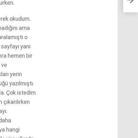
kurken.
erek okudum.
madığını ama
ralamıştı o
 sayfayı yani
nra hemen bir
 ve
ları yerin
ğü yazılmıştı.
a. Çok istedim
 çıkarılırken
ayı.
 daha
eya hangi