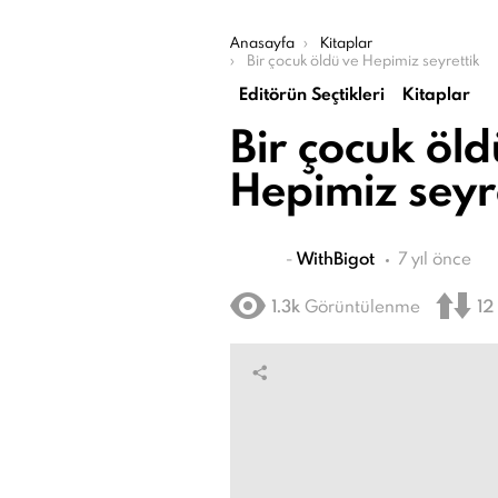
Şu an buradasın:
Anasayfa
Kitaplar
Bir çocuk öldü ve Hepimiz seyrettik
Editörün Seçtikleri
Kitaplar
Bir çocuk öld
Hepimiz seyr
-
WithBigot
7 yıl önce
1.3k
Görüntülenme
12