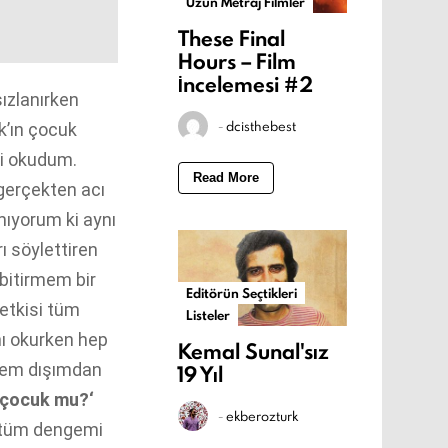
Uzun Metraj Filmler
These Final
Hours – Film
İncelemesi #2
ızlanırken
-
dcisthebest
k’ın çocuk
ni okudum.
Read More
gerçekten acı
mıyorum ki aynı
ı söylettiren
 bitirmem bir
Editörün Seçtikleri
etkisi tüm
Listeler
nı okurken hep
Kemal Sunal'sız
hem dışımdan
19 Yıl
r çocuk mu?
‘
-
ekberozturk
 tüm dengemi