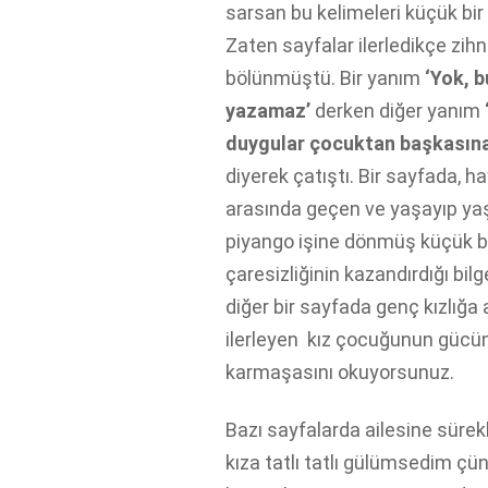
sarsan bu kelimeleri küçük bir
Zaten sayfalar ilerledikçe zihn
bölünmüştü. Bir yanım
‘Yok, b
yazamaz’
derken diğer yanım
duygular çocuktan başkasına
diyerek çatıştı. Bir sayfada, h
arasında geçen ve yaşayıp 
piyango işine dönmüş küçük b
çaresizliğinin kazandırdığı bilg
diğer bir sayfada genç kızlığa
ilerleyen kız çocuğunun gücü
karmaşasını okuyorsunuz.
Bazı sayfalarda ailesine sürekl
kıza tatlı tatlı gülümsedim ç