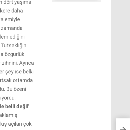
n dört yaşıma
r kere daha
kalemiyle
nı zamanda
zlemlediğini
. Tutsaklığın
da özgürlük
zihnini. Ayrıca
er şey ise belki
utsak ortamda
du. Bu özeni
riyordu.
 belli değil’
saklamış
kış açıları çok
Ben