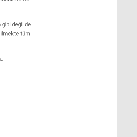
 gibi değil de
abilmekte tüm
n…