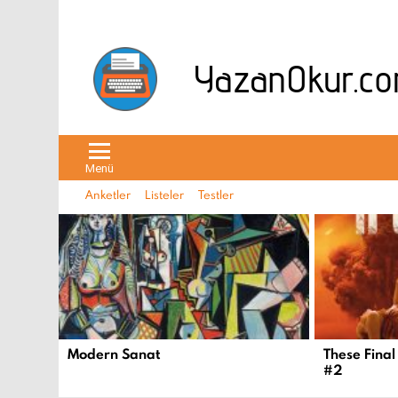
Menü
Anketler
Listeler
Testler
EN
YENI
İÇERIKLER
Modern Sanat
These Final
#2