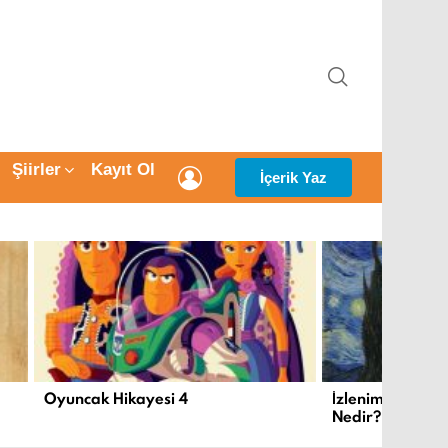
ARAMA
Şiirler
Kayıt Ol
GIRIŞ
İçerik Yaz
Oyuncak Hikayesi 4
İzlenimcilik ve
Nedir?