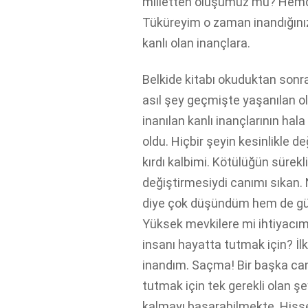
milletten oluşumuz mu? Hemde 
Tüküreyim o zaman inandığını
kanlı olan inançlara.
Belkide kitabı okuduktan sonr
asıl şey geçmişte yaşanılan ol
inanılan kanlı inançlarının hal
oldu. Hiçbir şeyin kesinlikle 
kırdı kalbimi. Kötülüğün sürek
değiştirmesiydi canımı sıkan. 
diye çok düşündüm hem de gü
Yüksek mevkilere mi ihtiyacım 
insanı hayatta tutmak için? İl
inandım. Saçma! Bir başka ca
tutmak için tek gerekli olan şe
kalmayı başarabilmekte. His