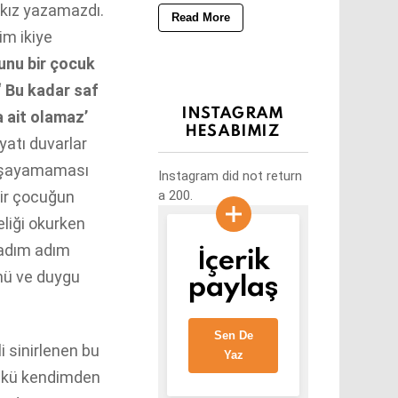
 kız yazamazdı.
Read More
im ikiye
unu bir çocuk
‘ Bu kadar saf
INSTAGRAM
 ait olamaz’
HESABIMIZ
ayatı duvarlar
yaşayamaması
Instagram did not return
a 200.
ir çocuğun
eliği okurken
İçerik
 adım adım
paylaş
nü ve duygu
Sen De
i sinirlenen bu
Yaz
ünkü kendimden